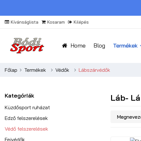
Kívánságlista
Kosaram
Kilépés
Home
Blog
Termékek
Főlap
Termékek
Védők
Lábszárvédők
Kategóriák
Láb- L
Küzdősport ruházat
Edző felszerelések
Védő felszerelések
Fejvédők