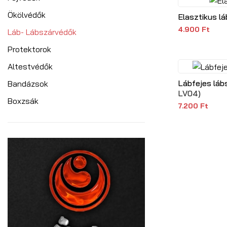
Ökölvédők
Elasztikus l
4.900 Ft
Láb- Lábszárvédők
Protektorok
Altestvédők
Lábfejes láb
Bandázsok
LV04
)
Boxzsák
7.200 Ft