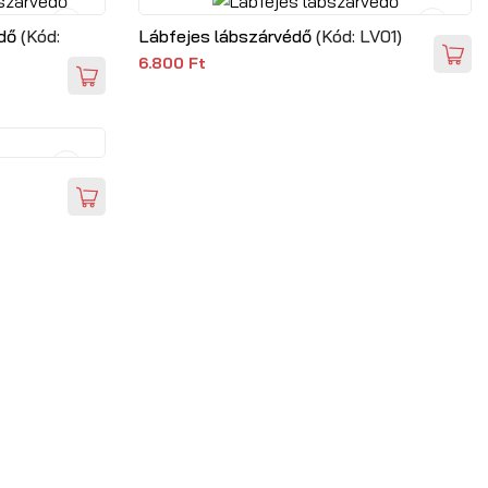
édő
(Kód:
Lábfejes lábszárvédő
(Kód:
LV01
)
6.800 Ft