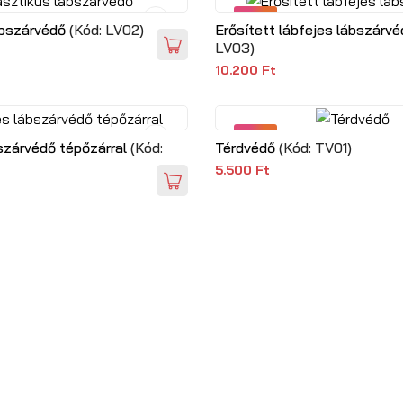
NEW
ábszárvédő
(Kód:
LV02
)
Erősített lábfejes lábszárv
LV03
)
10.200 Ft
NEW
szárvédő tépőzárral
(Kód:
Térdvédő
(Kód:
TV01
)
5.500 Ft