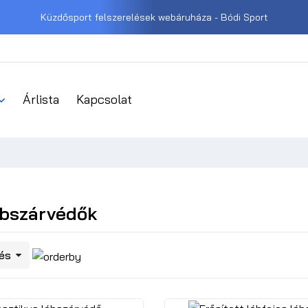
Küzdősport felszerelések webáruháza - Bódi Sport
Árlista
Kapcsolat
ábszárvédők