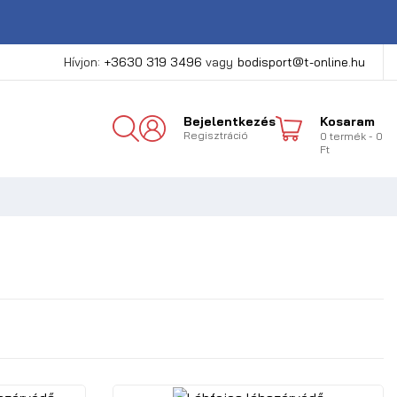
Hívjon:
+3630 319 3496
vagy
bodisport@t-online.hu
Bejelentkezés
Kosaram
Regisztráció
0
termék
- 0
Ft