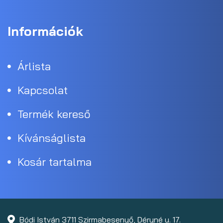
Információk
Árlista
Kapcsolat
Termék kereső
Kívánságlista
Kosár tartalma
Bódi István 3711 Szirmabesenyő, Déryné u. 17.