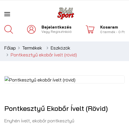
Bejelentkezés
Kosaram
Vagy
Regisztráció
0
termék
- 0 Ft
Főlap
Termékek
Eszközök
Pontkesztyű ekobőr ívelt (rövid)
Pontkesztyű Ekobőr Ívelt (rövid)
Enyhén ívelt, ekobőr pontkesztyű