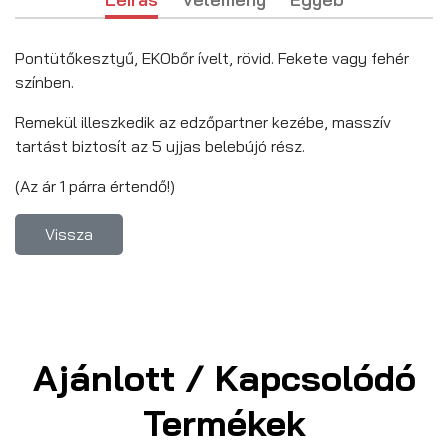
Pontütőkesztyű, EKObőr ívelt, rövid. Fekete vagy fehér
színben.
Remekül illeszkedik az edzőpartner kezébe, masszív
tartást biztosít az 5 ujjas belebújó rész.
(Az ár 1 párra értendő!)
Ajánlott / Kapcsolódó
Termékek