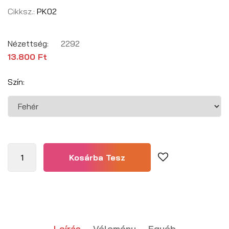
Cikksz.:
PK02
Nézettség:
2292
13.800 Ft
Szín:
Leírás
Vélemény
Egyéb