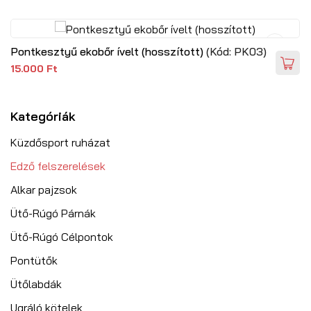
Pontkesztyű ekobőr ívelt (hosszított)
(Kód:
PK03
)
15.000 Ft
Kategóriák
Küzdősport ruházat
Edző felszerelések
Alkar pajzsok
Ütő-Rúgó Párnák
Ütő-Rúgó Célpontok
Pontütők
Ütőlabdák
Ugráló kötelek