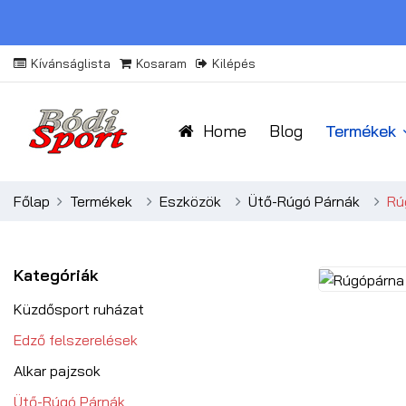
Kívánságlista
Kosaram
Kilépés
Home
Blog
Termékek
Főlap
Termékek
Eszközök
Ütő-Rúgó Párnák
Rú
Kategóriák
Küzdősport ruházat
Edző felszerelések
Alkar pajzsok
Ütő-Rúgó Párnák