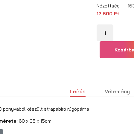
Nézettség:
16
12.500 Ft
Leírás
Vélemény
C ponyvából készült strapabíró rúgópárna
mérete:
60 x 35 x 15cm