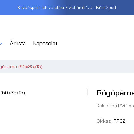
Küzdősport felszerelések webáruháza - Bódi Sport
Árlista
Kapcsolat
gópárna (60x35x15)
Rúgópárna
Kék színű PVC po
Cikksz.:
RP02