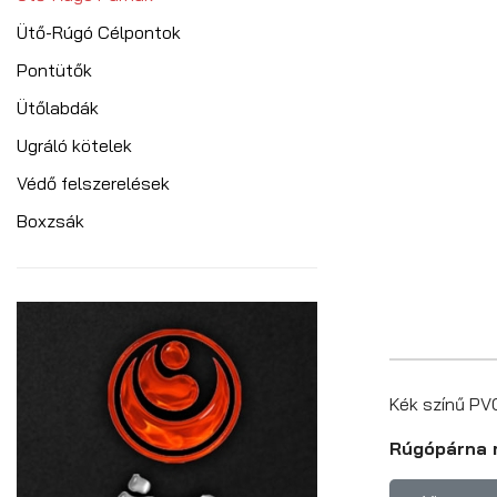
Ütő-Rúgó Célpontok
Pontütők
Ütőlabdák
Ugráló kötelek
Védő felszerelések
Boxzsák
Kék színű PV
Rúgópárna 