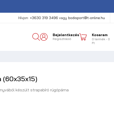
Hívjon:
+3630 319 3496
vagy
bodisport@t-online.hu
Bejelentkezés
Kosaram
Regisztráció
0
termék
- 0
Ft
 (60x35x15)
nyvából készült strapabíró rúgópárna