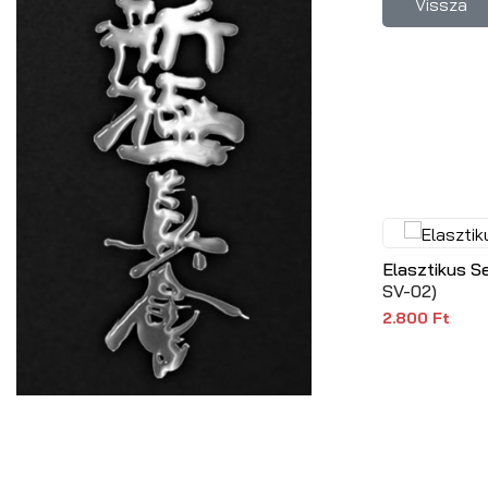
Elasztikus S
SV-02
)
2.800 Ft