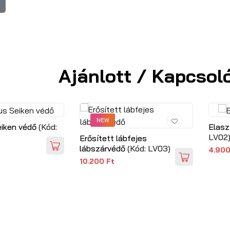
Ajánlott / Kapcsol
NEW
eiken védő
(Kód:
Elasz
LV02
Erősített lábfejes
lábszárvédő
(Kód:
LV03
)
4.900
10.200 Ft