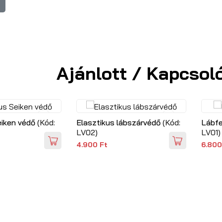
Ajánlott / Kapcsol
eiken védő
(Kód:
Elasztikus lábszárvédő
(Kód:
Lábfe
LV02
)
LV01
)
4.900 Ft
6.800