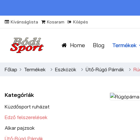
Kívánságlista
Kosaram
Kilépés
Home
Blog
Termékek
Főlap
Termékek
Eszközök
Ütő-Rúgó Párnák
Rú
Kategóriák
Küzdősport ruházat
Edző felszerelések
Alkar pajzsok
Ütő-Rúgó Párnák