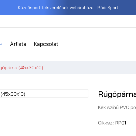
Küzdősport felszerelések webáruháza - Bódi Sport
Árlista
Kapcsolat
gópárna (45x30x10)
Rúgópárna
Kék színű PVC po
Cikksz.:
RP01