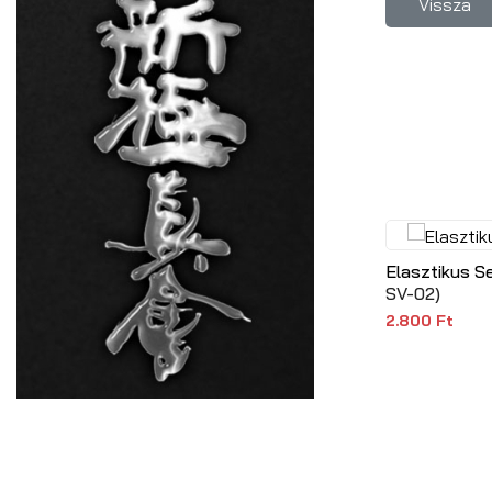
Elasztikus S
SV-02
)
2.800 Ft