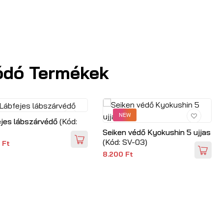
ódó Termékek
NEW
jes lábszárvédő
(Kód:
Seiken védő Kyokushin 5 ujjas
(Kód:
SV-03
)
 Ft
8.200 Ft