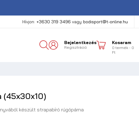
Hívjon:
+3630 319 3496
vagy
bodisport@t-online.hu
Bejelentkezés
Kosaram
Regisztráció
0
termék
- 0
Ft
 (45x30x10)
nyvából készült strapabíró rúgópárna