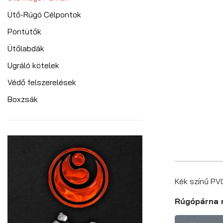
Ütő-Rúgó Célpontok
Pontütők
Ütőlabdák
Ugráló kötelek
Védő felszerelések
Boxzsák
Kék színű PV
Rúgópárna 